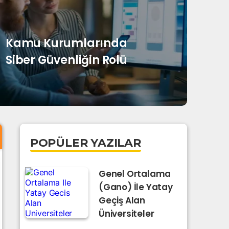
Kamu Kurumlarında
Siber Güvenliğin Rolü
Devlet 
Edi
POPÜLER YAZILAR
Genel Ortalama
(Gano) İle Yatay
Geçiş Alan
Üniversiteler