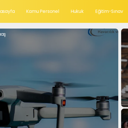
asayfa
Kamu Personel
Hukuk
Eğitim-Sınav
aş