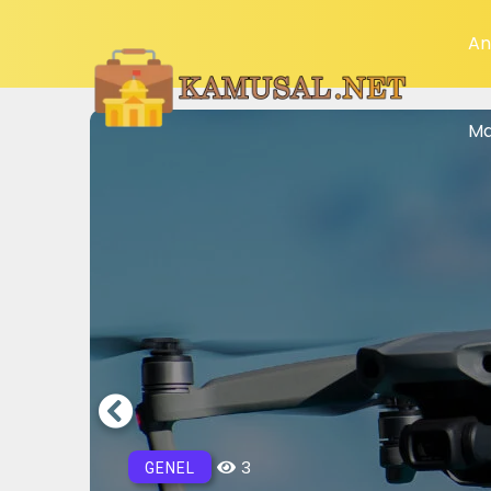
An
Ma
3
GENEL