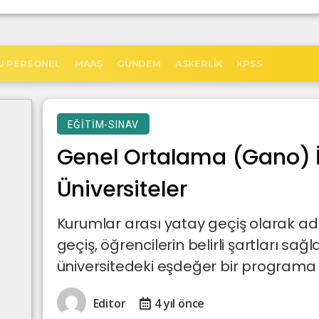
U PERSONEL
MAAŞ
GÜNDEM
ASKERLIK
KPSS
EĞITIM-SINAV
Genel Ortalama (Gano) İ
Üniversiteler
Kurumlar arası yatay geçiş olarak ad
geçiş, öğrencilerin belirli şartları sağl
üniversitedeki eşdeğer bir programa 
Editor
4 yıl önce