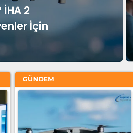
? İHA 2
enler İçin
GÜNDEM