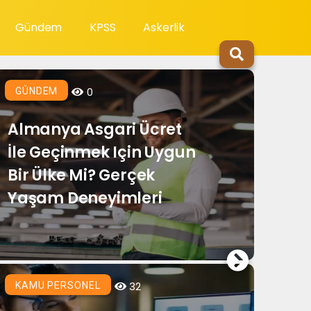
Gündem
KPSS
Askerlik
KAMU 
0
GÜNDEM
Almanya Asgari Ücret
İle Geçinmek Için Uygun
Bir Ülke Mi? Gerçek
Yaşam Deneyimleri
Kamu Pe
Edi
KAMU 
32
KAMU PERSONEL