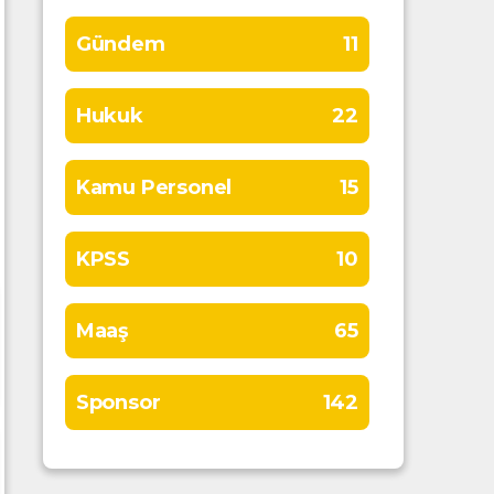
Gündem
11
Hukuk
22
Kamu Personel
15
KPSS
10
Maaş
65
Sponsor
142