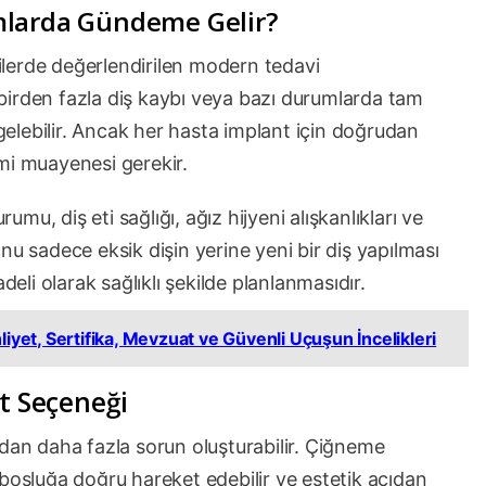
mlarda Gündeme Gelir?
şilerde değerlendirilen modern tedavi
, birden fazla diş kaybı veya bazı durumlarda tam
 gelebilir. Ancak her hasta implant için doğrudan
mi muayenesi gerekir.
u, diş eti sağlığı, ağız hijyeni alışkanlıkları ve
 konu sadece eksik dişin yerine yeni bir diş yapılması
deli olarak sağlıklı şekilde planlanmasıdır.
iyet, Sertifika, Mevzuat ve Güvenli Uçuşun İncelikleri
nt Seçeneği
ndan daha fazla sorun oluşturabilir. Çiğneme
 boşluğa doğru hareket edebilir ve estetik açıdan