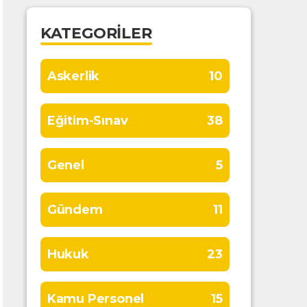
KATEGORILER
Askerlik
10
Eğitim-Sınav
38
Genel
5
Gündem
11
Hukuk
23
Kamu Personel
15