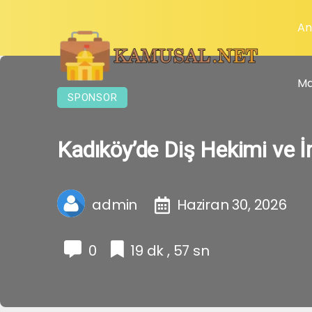
An
Ma
SPONSOR
Kadıköy’de Diş Hekimi ve İ
admin
Haziran 30, 2026
0
19 dk , 57 sn