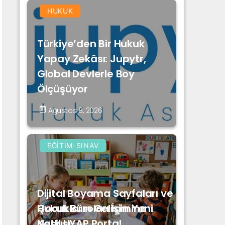
HUKUK
Türkiye’den Bir Hukuk
Yapay Zekâsı: Jupytr,
Global Devlerle Boy
Ölçüşüyor
Ağustos 8, 2026
EĞITIM-SINAV
Dijital Boyama Sayfaları ve
Hukuk Büroları İçin Yeni
Çocukların Gelişimine
Nesil UYAP Portal
Katkısı