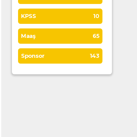
KPSS
10
Maaş
65
Sponsor
143