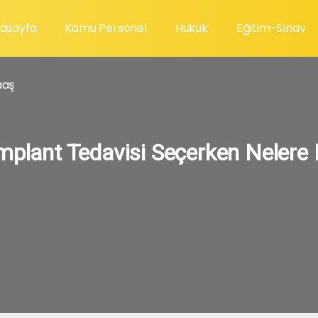
asayfa
Kamu Personel
Hukuk
Eğitim-Sınav
aş
mplant Tedavisi Seçerken Nelere 