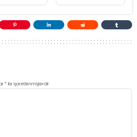
lar
*
ile işaretlenmişlerdir