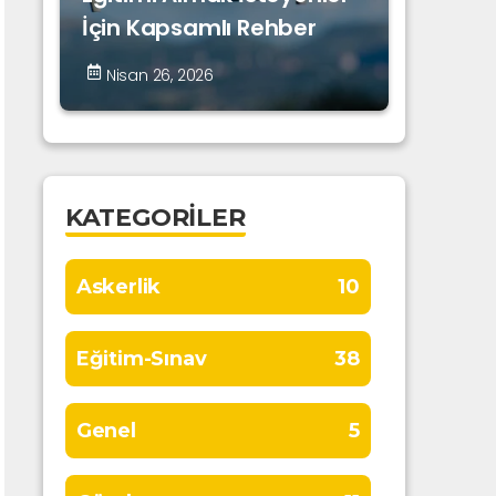
İçin Kapsamlı Rehber
Nisan 26, 2026
KATEGORILER
Askerlik
10
Eğitim-Sınav
38
Genel
5