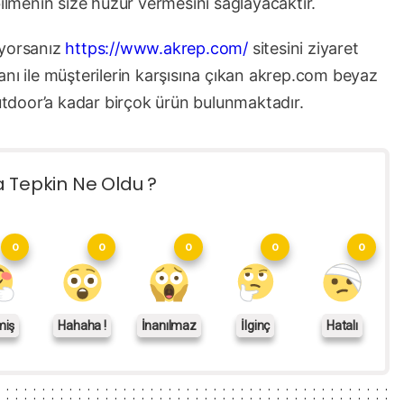
bilmenin size huzur vermesini sağlayacaktır.
üyorsanız
https://www.akrep.com/
sitesini ziyaret
oganı ile müşterilerin karşısına çıkan akrep.com beyaz
tdoor’a kadar birçok ürün bulunmaktadır.
a Tepkin Ne Oldu ?
0
0
0
0
0
miş
Hahaha !
İnanılmaz
İlginç
Hatalı