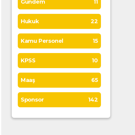
Gündem
11
Hukuk
22
Kamu Personel
15
KPSS
10
Maaş
65
Sponsor
142