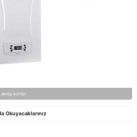
akrep kombi
da Okuyacaklarınız