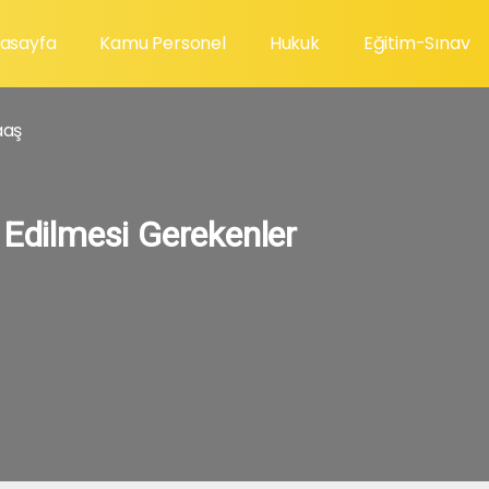
asayfa
Kamu Personel
Hukuk
Eğitim-Sınav
aş
 Edilmesi Gerekenler