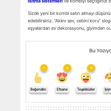
ısıtma sistemleri
ve kombiyi seçtiğinizi 
Sizde yeni bir kombi satın almayı düşün
edebilirsiniz. “Aklını sev, cebini koru” sl
eşyalardan ev dekorasyonu, giyimden ou
Bu Yazıy
1
0
0
Beğendim
Efsane
Teşekkürler
İyiy