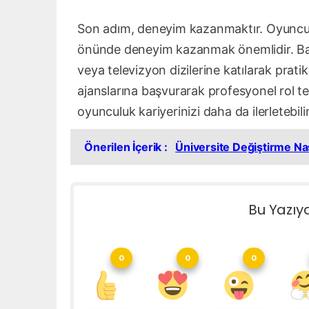
Son adım, deneyim kazanmaktır. Oyuncul
önünde deneyim kazanmak önemlidir. Başl
veya televizyon dizilerine katılarak prati
ajanslarına başvurarak profesyonel rol tek
oyunculuk kariyerinizi daha da ilerletebilir
Önerilen İçerik :
Üniversite Değiştirme Nası
Bu Yazıy
0
0
0