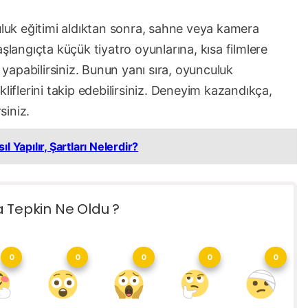
uk eğitimi aldıktan sonra, sahne veya kamera
angıçta küçük tiyatro oyunlarına, kısa filmlere
k yapabilirsiniz. Bunun yanı sıra, oyunculuk
liflerini takip edebilirsiniz. Deneyim kazandıkça,
siniz.
l Yapılır, Şartları Nelerdir?
a Tepkin Ne Oldu ?
0
0
0
0
0