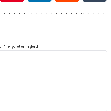
lar
*
ile işaretlenmişlerdir