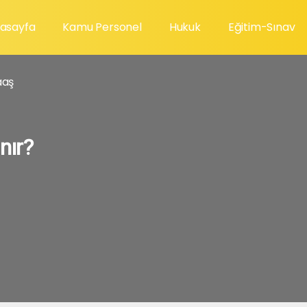
asayfa
Kamu Personel
Hukuk
Eğitim-Sınav
aş
nır?