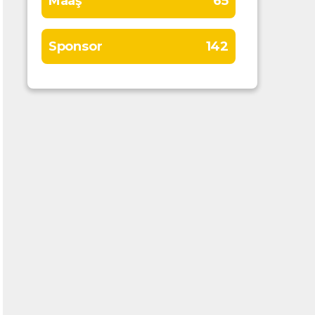
Maaş
65
Sponsor
142