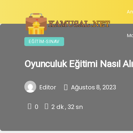
An
Ma
EĞITIM-SINAV
Oyunculuk Eğitimi Nasıl Alı
Editor
Ağustos 8, 2023
0
2 dk , 32 sn