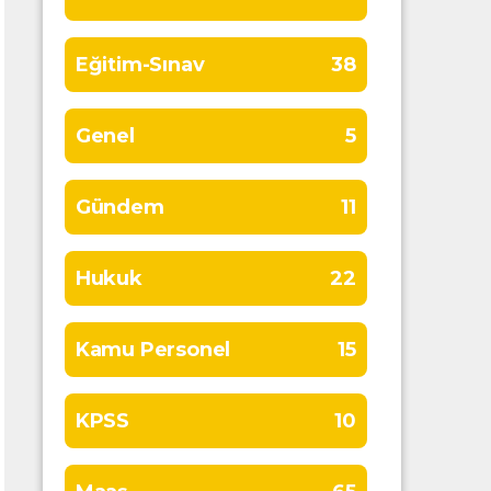
Eğitim-Sınav
38
Genel
5
Gündem
11
Hukuk
22
Kamu Personel
15
KPSS
10